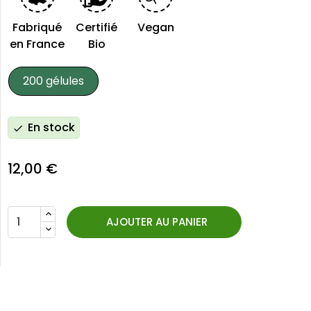
Fabriqué
Certifié
Vegan
en France
Bio
200 gélules
En stock
check
12,00 €
AJOUTER AU PANIER