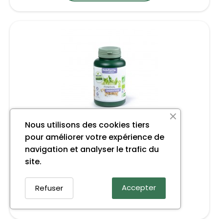
Nous utilisons des cookies tiers
pour améliorer votre expérience de
Digestion & Transit
navigation et analyser le trafic du
Fenouil bio
site.
12,00 €
Accepter
Refuser
AJOUTER AU PANIER